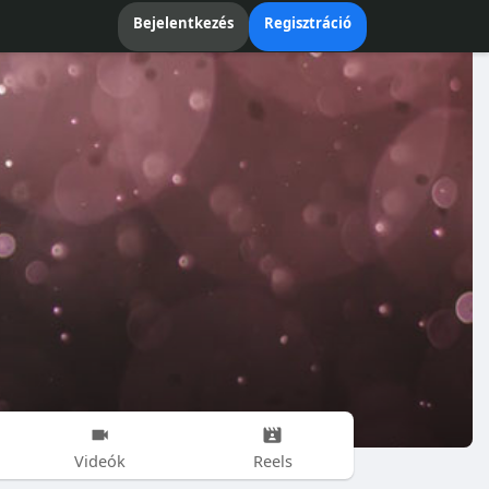
Bejelentkezés
Regisztráció
Videók
Reels