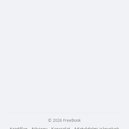
© 2026 FreeBook
Kezdőlap
Névjegy
Kapcsolat
Adatvédelmi irányelvek