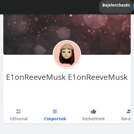
Bejelentkezés
E1onReeveMusk E1onReeveMusk
Csoportok
Idővonal
Kedvelések
Barát