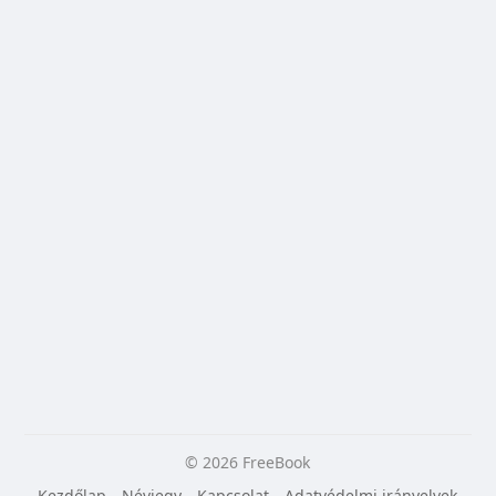
© 2026 FreeBook
Kezdőlap
Névjegy
Kapcsolat
Adatvédelmi irányelvek