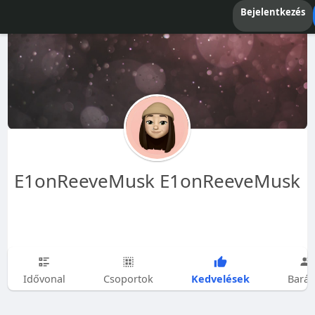
Bejelentkezés
E1onReeveMusk E1onReeveMusk
Kedvelések
Idővonal
Csoportok
Barát