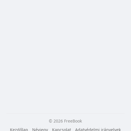
© 2026 FreeBook
Kezdőlap
Névjegy
Kapcsolat
Adatvédelmi irányelvek