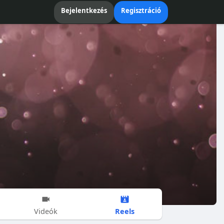
Bejelentkezés
Regisztráció
Reels
Videók