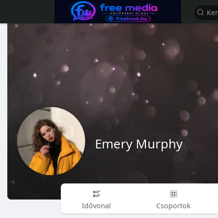
Emery Murphy
Idővonal
Csoportok