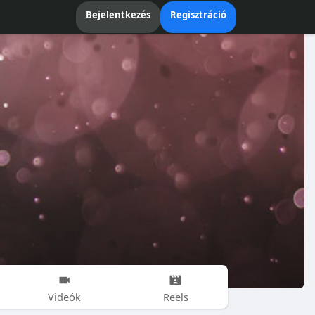
Bejelentkezés
Regisztráció
Videók
Reels