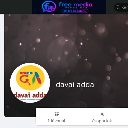
davai adda
Idővonal
Csoportok