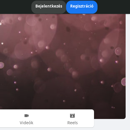
Bejelentkezés
Regisztráció
Videók
Reels