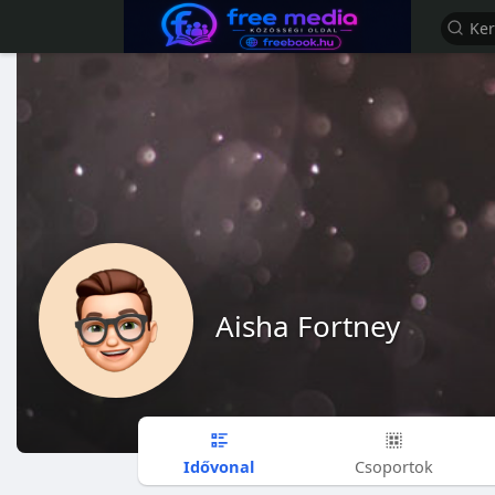
Aisha Fortney
Idővonal
Csoportok