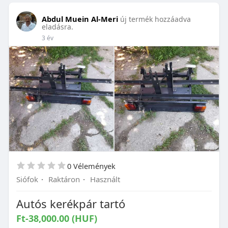
Abdul Muein Al-Meri
új termék hozzáadva
eladásra.
3 év
0 Vélemények
Siófok
·
Raktáron
·
Használt
Autós kerékpár tartó
Ft-38,000.00 (HUF)