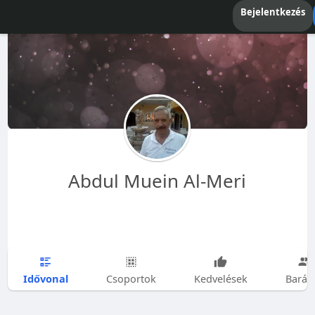
Bejelentkezés
Abdul Muein Al-Meri
Idővonal
Csoportok
Kedvelések
Barát