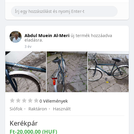
Abdul Muein Al-Meri
új termék hozzáadva
eladásra.
3 év
0 Vélemények
Siófok
·
Raktáron
·
Használt
Kerékpár
Ft-20,000.00 (HUF)