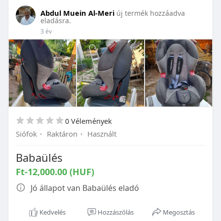
Abdul Muein Al-Meri
új termék hozzáadva
eladásra.
3 év
0 Vélemények
Siófok
·
Raktáron
·
Használt
Babaülés
Ft-12,000.00 (HUF)
Jó állapot van Babaülés eladó
Kedvelés
Hozzászólás
Megosztás