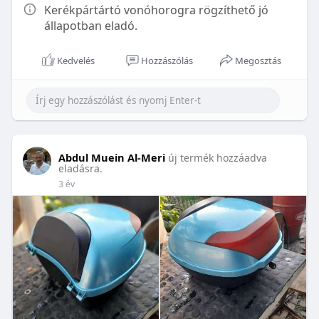
Kerékpártártó vonóhorogra rögzíthető jó
állapotban eladó.
Kedvelés
Hozzászólás
Megosztás
Abdul Muein Al-Meri
új termék hozzáadva
eladásra.
3 év