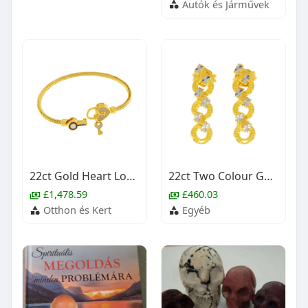
Autók és Járművek
22ct Gold Heart Lock & Key Bangle (Openable)
22ct Two Colour Gold Stud Earrings
£1,478.59
£460.03
Otthon és Kert
Egyéb