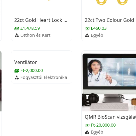
22ct Gold Heart Lock & Key Bangle (Openable)
22ct
£1,478.59
£460.03
Otthon és Kert
Egyéb
Ventilátor
Ft-2,000.00
Fogyasztói Elektronika
QMR BioScan vizsgála
Ft-20,000.00
Egyéb