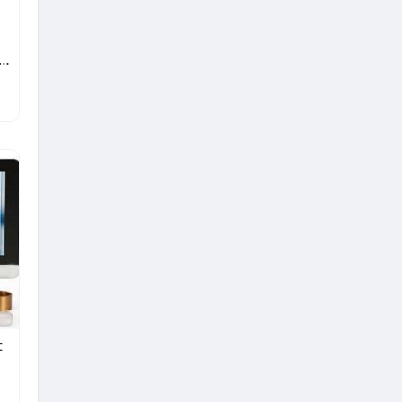
 Two Colour Gold Stud Earrings
t