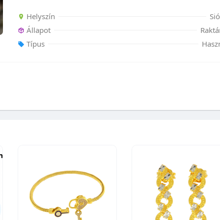
Helyszín
Si
Állapot
Raktá
Típus
Hasz