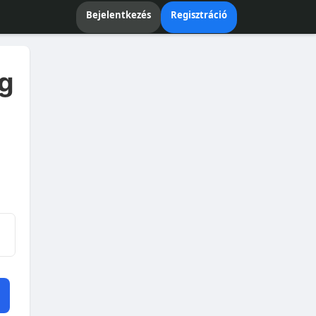
Bejelentkezés
Regisztráció
g