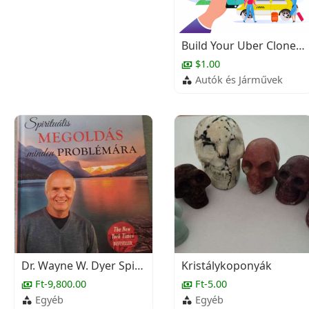
Build Your Uber Clone App | Taxi Booking Platform
$1.00
Autók és Járművek
Dr. Wayne W. Dyer Spirituális megoldás minden problémára ÚJ
Kristálykoponyák
Ft-9,800.00
Ft-5.00
Egyéb
Egyéb