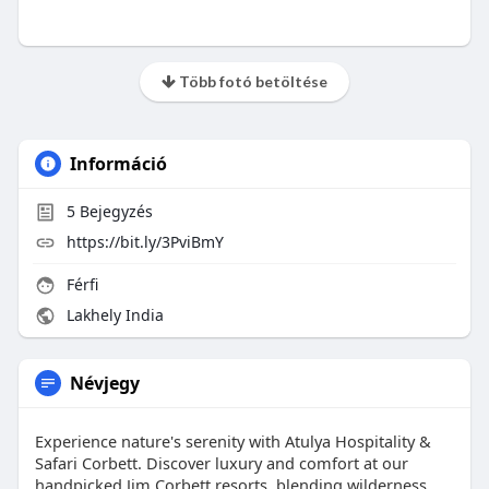
Több fotó betöltése
Információ
5
Bejegyzés
https://bit.ly/3PviBmY
Férfi
Lakhely India
Névjegy
Experience nature's serenity with Atulya Hospitality &
Safari Corbett. Discover luxury and comfort at our
handpicked Jim Corbett resorts, blending wilderness