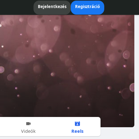
Bejelentkezés
Regisztráció
Reels
Videók