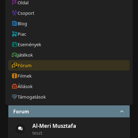
Oldal
Csoport
Blog
Piac
Események
Játékok
Fórum
Filmek
Állások
Támogatások
Forum
Al-Meri Musztafa
teszt