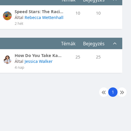
Speed Stars: The Racing Game That'l..
10
10
Által
Rebecca Wettenhall
2 hét
Témák
Bejegyzés
How Do You Take Kamagra Chewable Tablets..
25
25
Által
Jessica Walker
4 nap
1