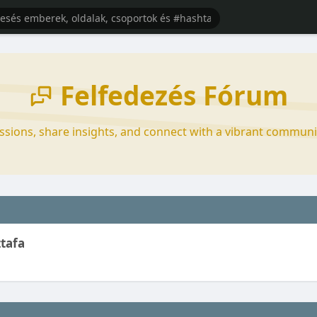
Felfedezés Fórum
ussions, share insights, and connect with a vibrant communi
tafa