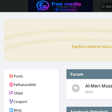
Explore diverse disc
Forum
Posts
Felhasználók
Al-Meri Musz
teszt
Oldal
Csoport
Blog
Freebook Helpdesk