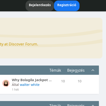
Bejelentkezés
Regisztráció
ty at Discover Forum.
Témák
Bejegyzés
Why Bolagila Jackpot Terbaru Continues t..
10
10
Által
walter white
1 hét
Témák
Bejegyzés