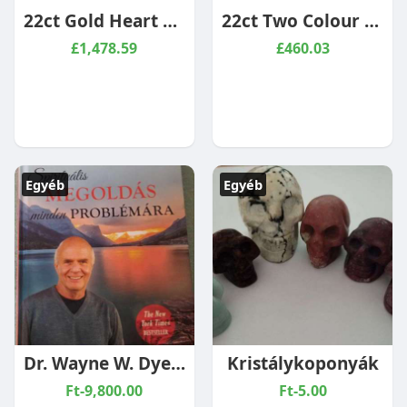
22ct Gold Heart Lock & Key Bangle (Openable)
22ct Two Colour Gold Stud Earrings
£1,478.59
£460.03
Egyéb
Egyéb
Dr. Wayne W. Dyer Spirituális megoldás minden problémára ÚJ
Kristálykoponyák
Ft-9,800.00
Ft-5.00