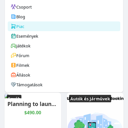
Csoport
Blog
Piac
Események
Játékok
Fórum
Filmek
Állások
Támogatások
Egyéb
Autók és Járművek
Planning to launch your own car rental business?
$490.00