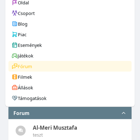
Oldal
Csoport
Blog
Piac
Események
Játékok
Fórum
Filmek
Állások
Támogatások
Forum
Al-Meri Musztafa
teszt