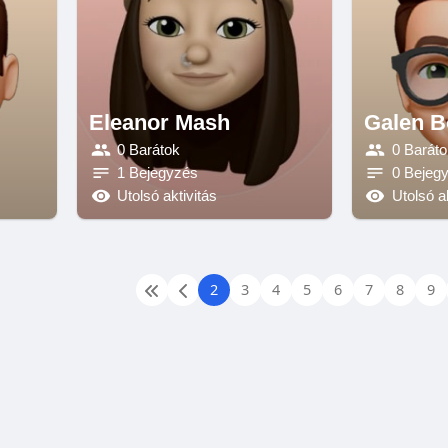
Eleanor Mash
Galen B
0 Barátok
0 Baráto
1 Bejegyzés
0 Bejeg
Utolsó aktivitás
Utolsó a
2
3
4
5
6
7
8
9