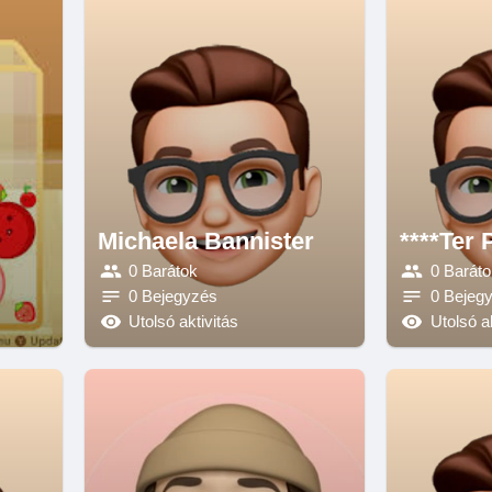
Michaela Bannister
****ter 
0 Barátok
0 Baráto
0 Bejegyzés
0 Bejeg
Utolsó aktivitás
Utolsó a