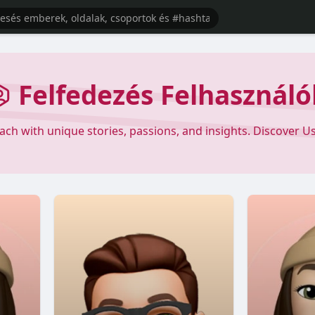
Felfedezés Felhasználó
each with unique stories, passions, and insights. Discover 