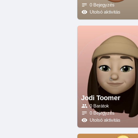
0 Bejegyzés
Utolsó aktivitás
Jodi Toomer
0 Barátok
0 Bejegyzés
Utolsó aktivitás