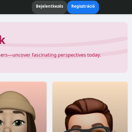
Bejelentkezés
Regisztráció
k
Users—uncover fascinating perspectives today.