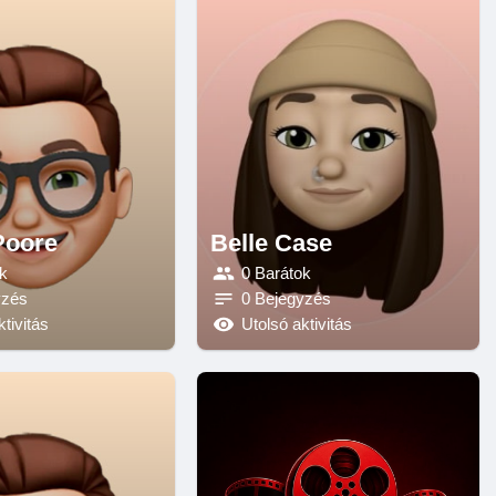
Poore
Belle Case
k
0 Barátok
yzés
0 Bejegyzés
ktivitás
Utolsó aktivitás