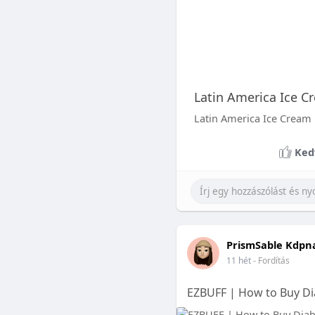
Latin America Ice C
Latin America Ice Cream 
Ked
PrismSable Kdpn
11 hét
- Fordítás
EZBUFF | How to Buy Dia