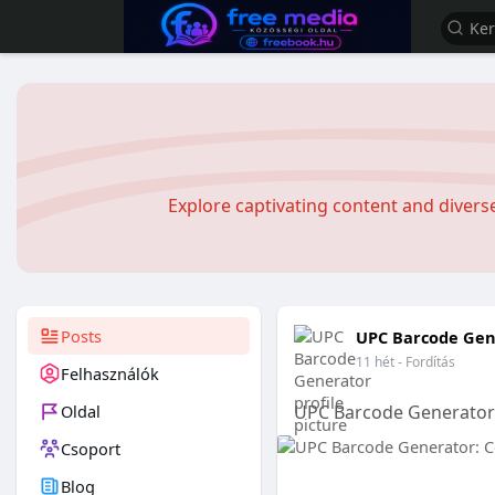
Explore captivating content and diver
Posts
UPC Barcode Gen
11 hét
- Fordítás
Felhasználók
Oldal
UPC Barcode Generator:
Csoport
Blog