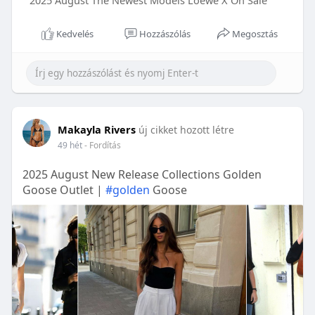
2025 August The Newest Models Loewe X On Sale
Kedvelés
Hozzászólás
Megosztás
Makayla Rivers
új cikket hozott létre
49 hét
- Fordítás
2025 August New Release Collections Golden
Goose Outlet |
#golden
Goose