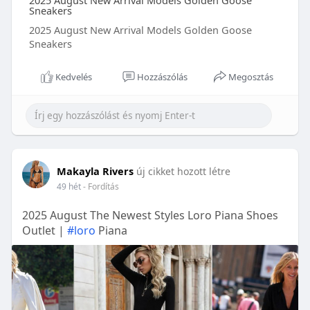
2025 August New Arrival Models Golden Goose
Sneakers
2025 August New Arrival Models Golden Goose
Sneakers
Kedvelés
Hozzászólás
Megosztás
Makayla Rivers
új cikket hozott létre
49 hét
- Fordítás
2025 August The Newest Styles Loro Piana Shoes
Outlet |
#loro
Piana