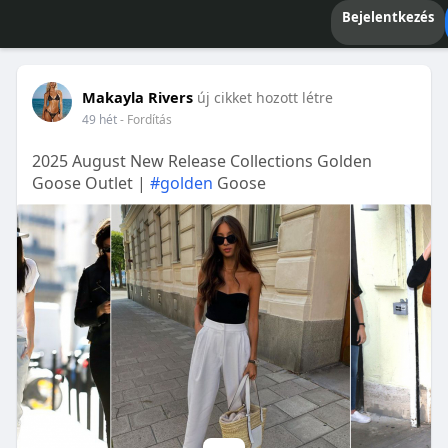
Bejelentkezés
Makayla Rivers
új cikket hozott létre
49 hét
- Fordítás
2025 August New Release Collections Golden
Goose Outlet |
#golden
Goose