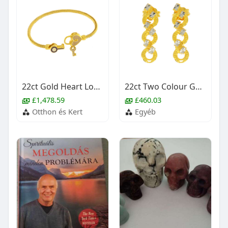
22ct Gold Heart Lock & Key Bangle (Openable)
22ct Two Colour Gold Stud Earrings
£1,478.59
£460.03
Otthon és Kert
Egyéb