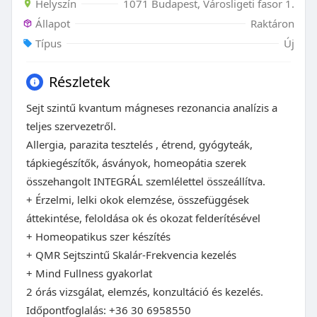
Helyszín
1071 Budapest, Városligeti fasor 1.
Állapot
Raktáron
Típus
Új
Részletek
Sejt szintű kvantum mágneses rezonancia analízis a
teljes szervezetről.
Allergia, parazita tesztelés , étrend, gyógyteák,
tápkiegészítők, ásványok, homeopátia szerek
összehangolt INTEGRÁL szemlélettel összeállítva.
+ Érzelmi, lelki okok elemzése, összefüggések
áttekintése, feloldása ok és okozat felderítésével
+ Homeopatikus szer készítés
+ QMR Sejtszintű Skalár-Frekvencia kezelés
+ Mind Fullness gyakorlat
2 órás vizsgálat, elemzés, konzultáció és kezelés.
Időpontfoglalás: +36 30 6958550