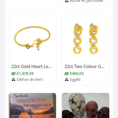
Autók és Járművek
22ct Gold Heart Lock & Key Bangle (Openable)
22ct Two Colour Gold Stud Earrings
£1,478.59
£460.03
Otthon és Kert
Egyéb