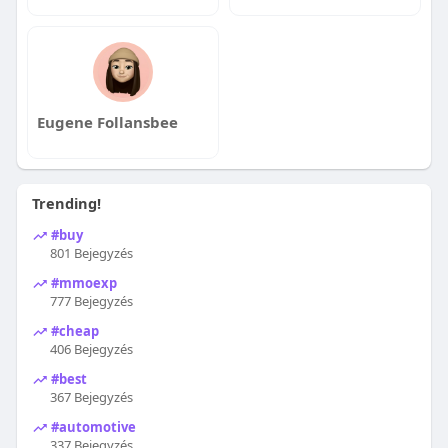
Eugene Follansbee
Trending!
#buy
801 Bejegyzés
#mmoexp
777 Bejegyzés
#cheap
406 Bejegyzés
#best
367 Bejegyzés
#automotive
337 Bejegyzés