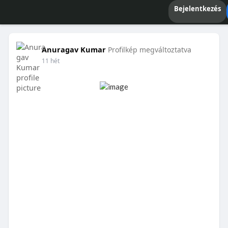
Bejelentkezés
Anuragav Kumar
Profilkép megváltoztatva
11 hét