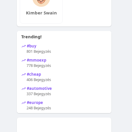
Kimber Swain
Trending!
#buy
801 Bejegyzés
#mmoexp
778 Bejegyzés
#cheap
406 Bejegyzés
#automotive
337 Bejegyzés
#europe
248 Bejegyzés