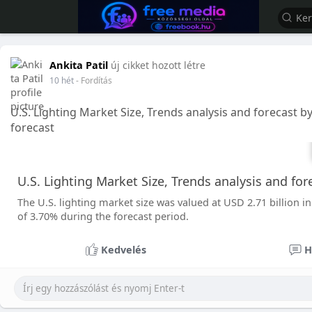
Ankita Patil
új cikket hozott létre
10 hét
- Fordítás
U.S. Lighting Market Size, Trends analysis and forecast b
forecast
U.S. Lighting Market Size, Trends analysis and for
The U.S. lighting market size was valued at USD 2.71 billion i
of 3.70% during the forecast period.
Kedvelés
H