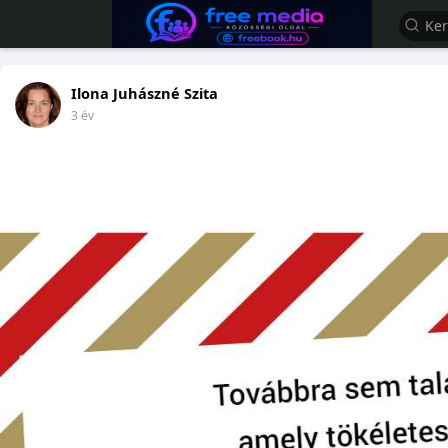
Ilona Juhászné Szita
3 év