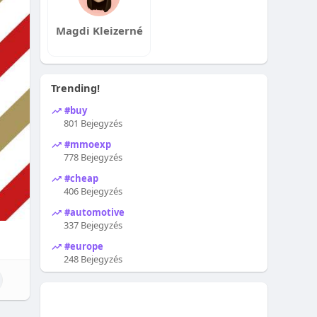
Magdi Kleizerné
Trending!
#buy
801 Bejegyzés
#mmoexp
778 Bejegyzés
#cheap
406 Bejegyzés
#automotive
337 Bejegyzés
#europe
248 Bejegyzés