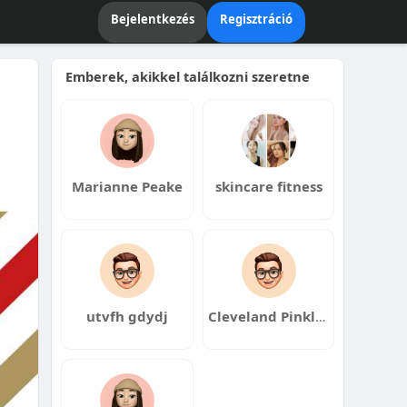
Bejelentkezés
Regisztráció
Emberek, akikkel találkozni szeretne
Marianne Peake
skincare fitness
utvfh gdydj
Cleveland Pinkley