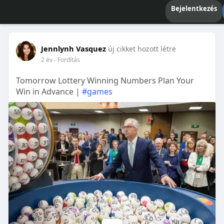
Bejelentkezés
Jennlynh Vasquez
új cikket hozott létre
2 év
- Fordítás
Tomorrow Lottery Winning Numbers Plan Your
Win in Advance |
#games