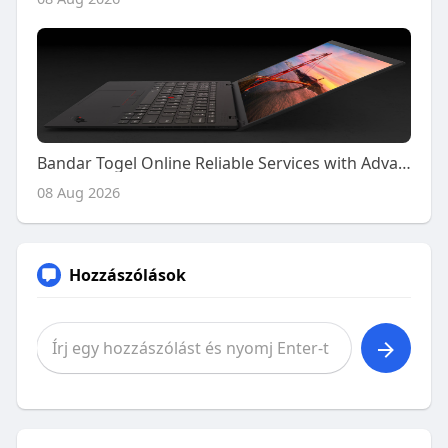
Bandar Togel Online Reliable Services with Advanced Platform Features
08 Aug 2026
Hozzászólások