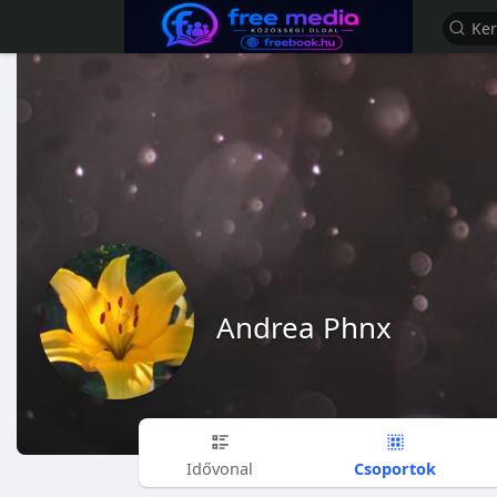
Andrea Phnx
Csoportok
Idővonal