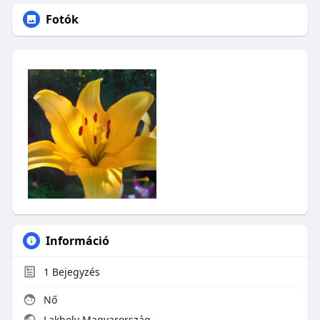
Fotók
Információ
1
Bejegyzés
Nő
Lakhely Magyarország