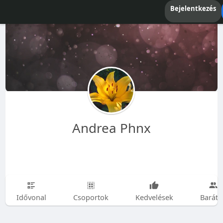
Bejelentkezés
Andrea Phnx
Idővonal
Csoportok
Kedvelések
Baráto