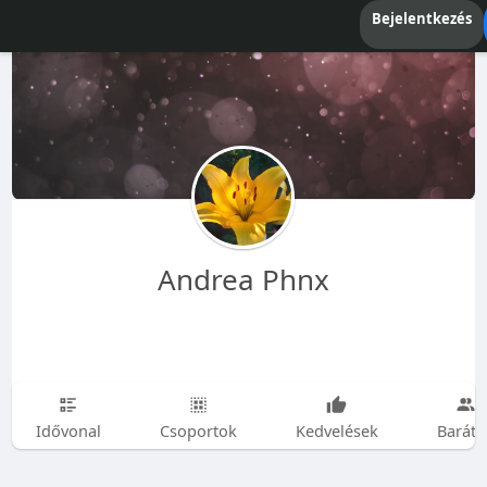
Bejelentkezés
Andrea Phnx
Idővonal
Csoportok
Kedvelések
Baráto