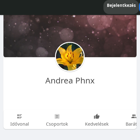
Bejelentkezés
Andrea Phnx
Idővonal
Csoportok
Kedvelések
Baráto