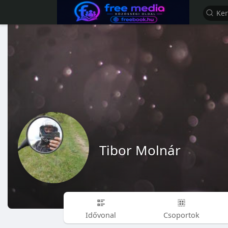
Tibor Molnár
Idővonal
Csoportok