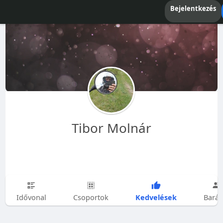
Bejelentkezés
Tibor Molnár
Kedvelések
Idővonal
Csoportok
Barát