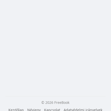
© 2026 FreeBook
Kezdőlap
Névjegy
Kapcsolat
Adatvédelmi irányelvek