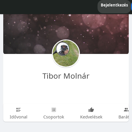
Bejelentkezés
Tibor Molnár
Idővonal
Csoportok
Kedvelések
Baráto