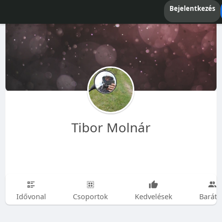
Bejelentkezés
Tibor Molnár
Idővonal
Csoportok
Kedvelések
Baráto