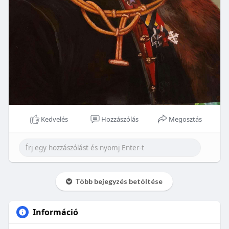
Kedvelés
Hozzászólás
Megosztás
Több bejegyzés betöltése
Információ