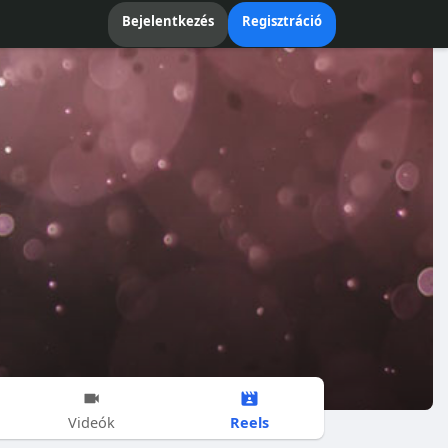
Bejelentkezés
Regisztráció
Reels
Videók