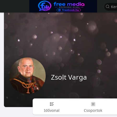
Zsolt Varga
Idővonal
Csoportok