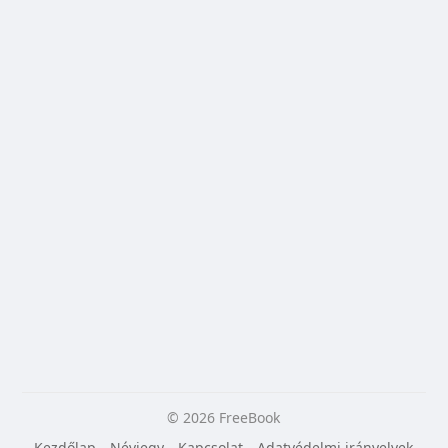
© 2026 FreeBook
Kezdőlap
Névjegy
Kapcsolat
Adatvédelmi irányelvek