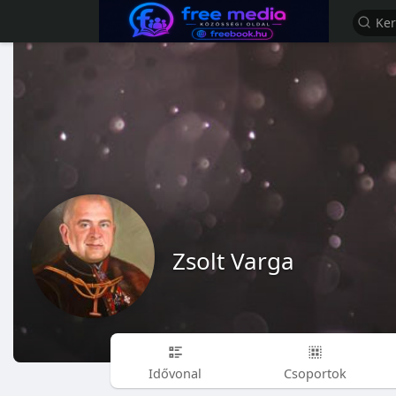
Zsolt Varga
Idővonal
Csoportok