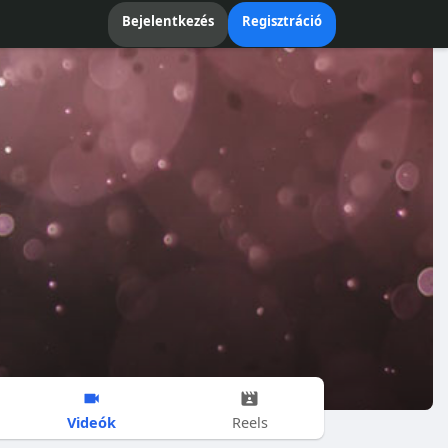
Bejelentkezés
Regisztráció
Videók
Reels