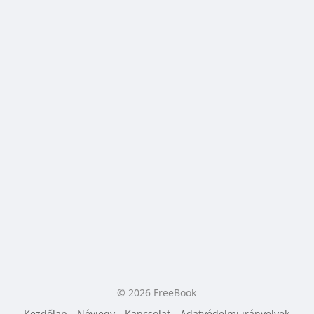
© 2026 FreeBook
Kezdőlap
Névjegy
Kapcsolat
Adatvédelmi irányelvek