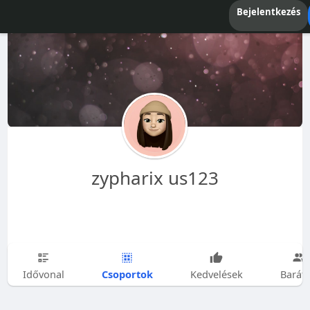
Bejelentkezés
zypharix us123
Csoportok
Idővonal
Kedvelések
Barát