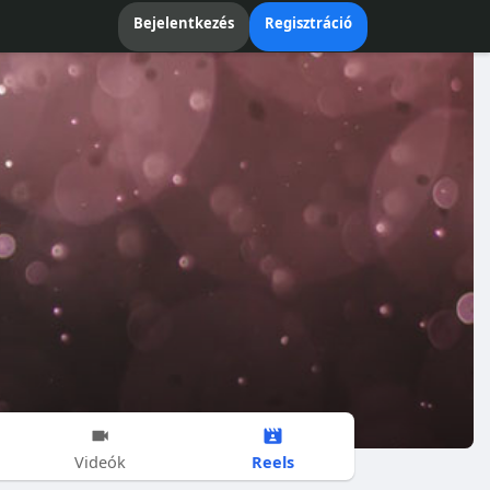
Bejelentkezés
Regisztráció
Reels
Videók