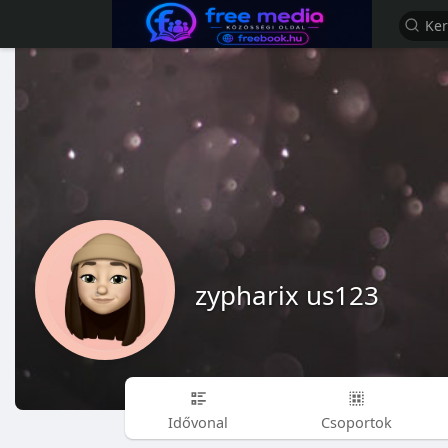
zypharix us123
Idővonal
Csoportok