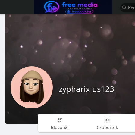
zypharix us123
Idővonal
Csoportok