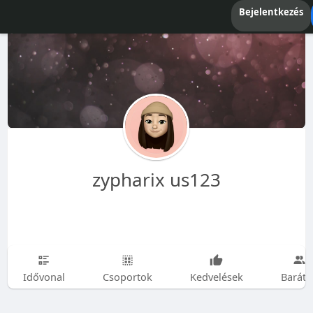
Bejelentkezés
zypharix us123
Idővonal
Csoportok
Kedvelések
Baráto