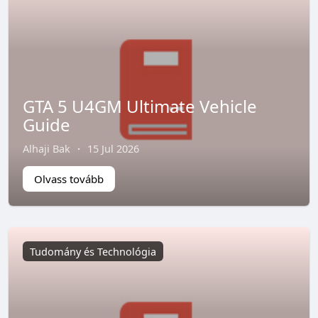
GTA 5 U4GM Ultimate Vehicle
Guide
Alhaji Bak
·
15 Jul 2026
Olvass tovább
Tudomány és Technológia