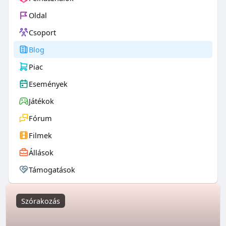
Oldal
Csoport
Blog
Piac
Események
Játékok
Fórum
Filmek
Állások
Támogatások
Szórakozás