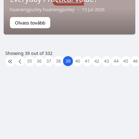
huanengpulley huanengpulley
·
13 Jul 2026
Olvass tovább
Showing 39 out of 332
35
36
37
38
39
40
41
42
43
44
45
46