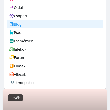
Oldal
Csoport
Blog
Piac
Események
Játékok
Fórum
Filmek
Állások
Támogatások
Egyéb