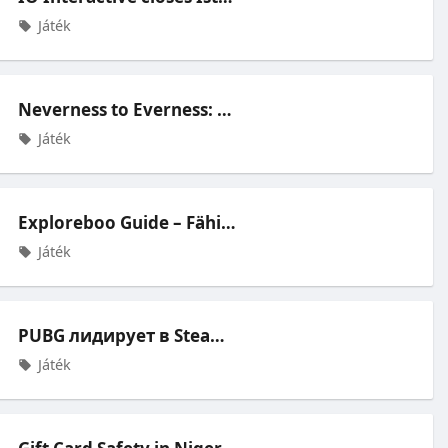
Játék
Neverness to Everness: обновлени
Játék
Exploreboo Guide – Fähigkeiten u
Játék
PUBG лидирует в Steam: чарт 10-1
Játék