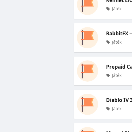
Játék
Játék
Játék
Játék