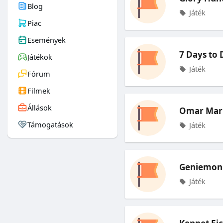
Blog
Játék
Piac
Események
Játékok
Játék
Fórum
Filmek
Állások
Támogatások
Játék
Játék