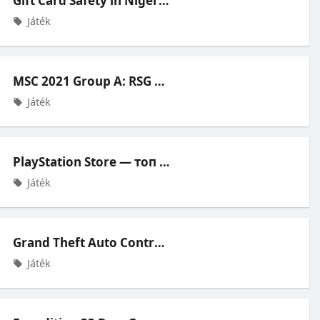
Gift Card Safety in Nigeria: Pro
Játék
MSC 2021 Group A: RSG Malaysia v
Játék
PlayStation Store — топ скачивае
Játék
Grand Theft Auto Controversy: Ho
Játék