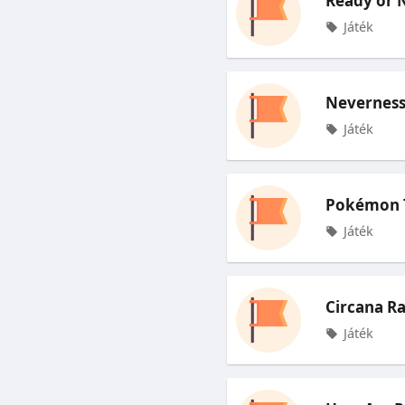
Játék
Játék
Játék
Játék