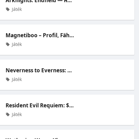
Arknights: Endfield — новый опер
Játék
Magnetiboo – Profil, Fähigkeiten
Játék
Neverness to Everness: обновлени
Játék
Resident Evil Requiem: $55.99 at
Játék