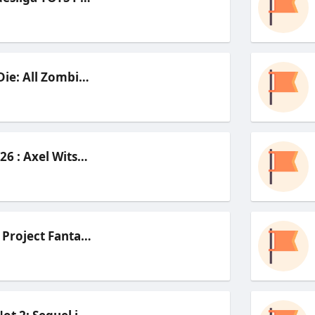
7 Days To Die: All Zombie Types
DCE EA FC 26 : Axel Witsel Natio
Xbox Ends Project Fantasy Suppor