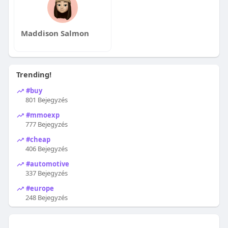
Maddison Salmon
Trending!
#buy
801 Bejegyzés
#mmoexp
777 Bejegyzés
#cheap
406 Bejegyzés
#automotive
337 Bejegyzés
#europe
248 Bejegyzés