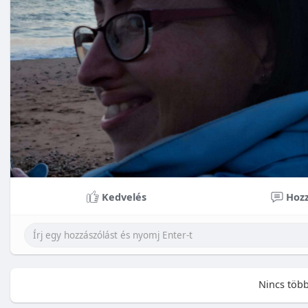
Kedvelés
Hozz
Nincs több