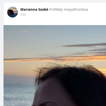
Marianna Szabó
Profilkép megváltoztatva
3 év