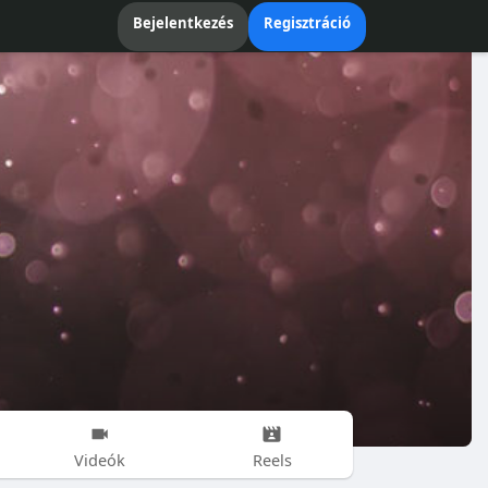
Bejelentkezés
Regisztráció
Videók
Reels