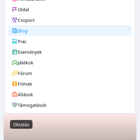
Oldal
Csoport
Blog
Piac
Események
Játékok
Fórum
Filmek
Állások
Támogatások
Oktatás