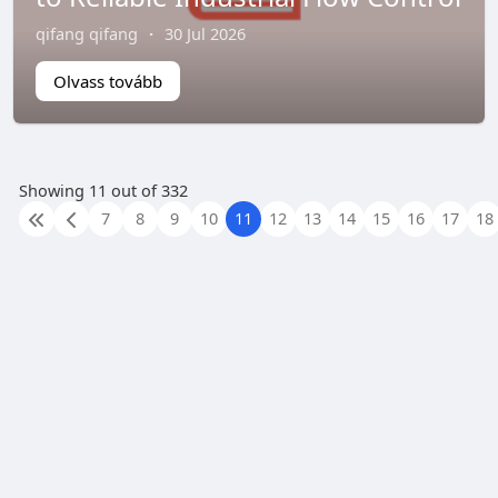
qifang qifang
·
30 Jul 2026
Olvass tovább
Showing 11 out of 332
7
8
9
10
11
12
13
14
15
16
17
18