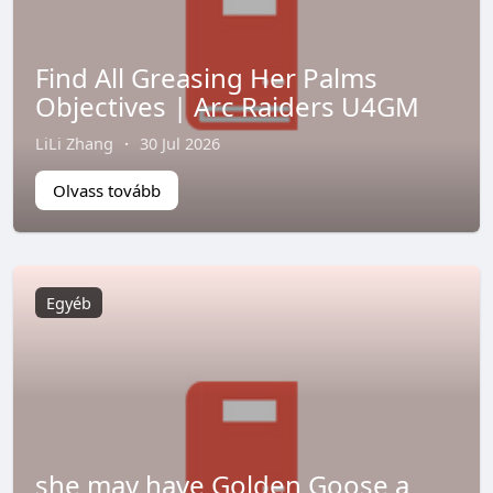
Find All Greasing Her Palms
Objectives | Arc Raiders U4GM
LiLi Zhang
·
30 Jul 2026
Olvass tovább
Egyéb
she may have Golden Goose a